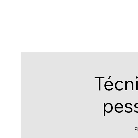
Técn
pess
q