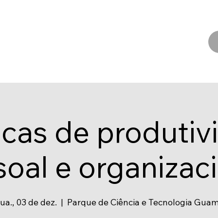
Mentorias
Contato
icas de produtiv
oal e organizac
ua., 03 de dez.
  |  
Parque de Ciência e Tecnologia Gua