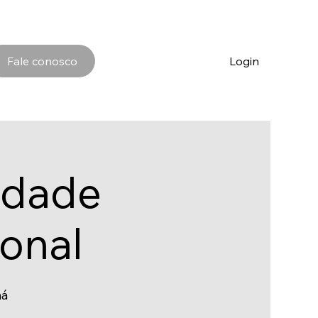
Fale conosco
Login
idade
ional
má