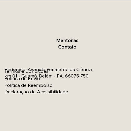
Mentorias
Contato
Endereço
:
Avenida Perimetral da Ciência,
Termos e Condições
km 01 - Guamá, Belém - PA, 66075-750
Política de Envio
Política de Reembolso
Declaração de Acessibilidade