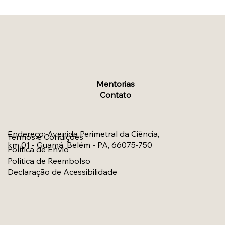
Mentorias
Contato
Endereço
:
Avenida Perimetral da Ciência,
Termos e Condições
km 01 - Guamá, Belém - PA, 66075-750
Política de Envio
Política de Reembolso
Declaração de Acessibilidade